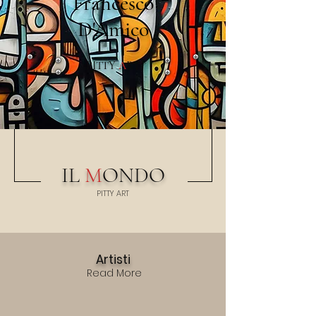
Francesco
D'Amico
PITTY
A
RT
IL
M
ONDO
PITTY
A
RT
Artisti
Read More