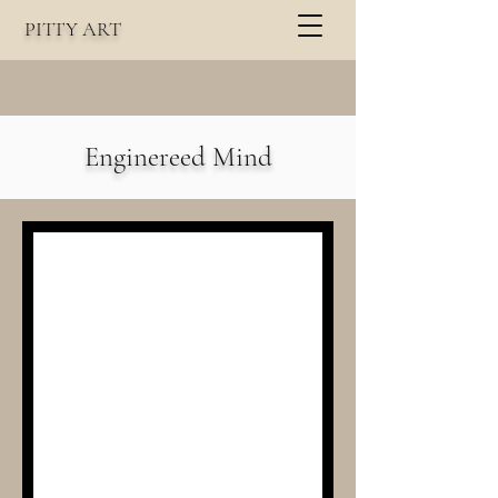
PITTY
A
RT
Enginereed Mind