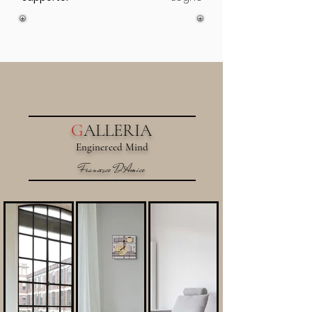
G
ALLERIA
Enginereed Mind
Francesco D'Amico