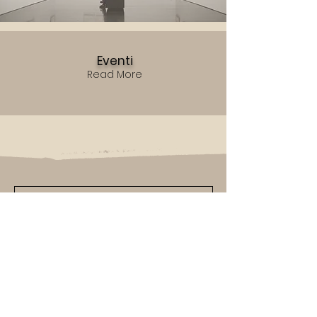
Eventi
Read More
U
nisciti alla nostra comunità di
amanti dell'arte e iscriviti alla nostra
newsletter per rimanere sempre
aggiornato sulle ultime
E
sposizioni,
e novità sulle nostre ultime
O
pere.
Lascia che l'arte ispiri la tua giornata,