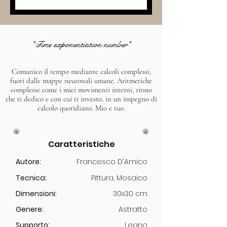
"Time exponentiation number"
Comunico il tempo mediante calcoli complessi,
fuori dalle mappe neuronali umane. Aritmetiche
complesse come i miei movimenti interni, ritmo
che ti dedico e con cui ti investo, in un impegno di
calcolo quotidiano. Mio e tuo.
Caratteristiche
Autore:
Francesco D'Amico
Tecnica:
Pittura, Mosaico
Dimensioni:
30x30 cm
Genere:
Astratto
Supporto:
Legno