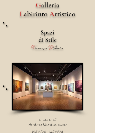
G
alleria
L
abirinto
A
rtistico
Spazi
di
S
tile
F
rancesco
D'
Amico
a cura di
Ambra Montemezzo
18/05/24 - 14/06/24