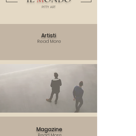
PITTY
A
RT
Artisti
Read More
Magazine
Read More