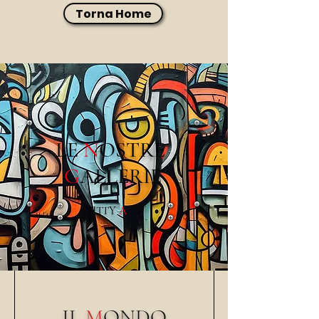
Torna Home
LE
N
O
STRE
G
ALLERIE
PITTY
A
RT
IL
M
ONDO