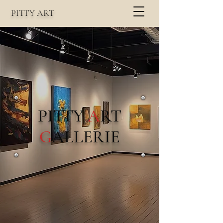
PITTY
A
RT
PITTY
A
RT
G
ALLERIE