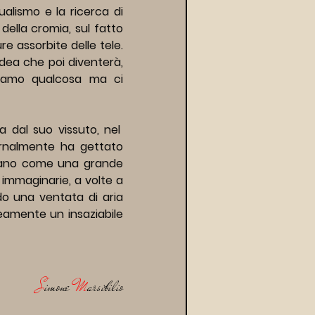
lismo e la ricerca di 
della cromia, sul fatto 
e assorbite delle tele. 
dea che poi diventerà, 
liamo qualcosa ma ci 
al suo vissuto, nel  
rnalmente ha gettato 
nano come una grande 
 immaginarie, a volte a 
do una ventata di aria 
mente un insaziabile 
S
imone 
M
arsibilio