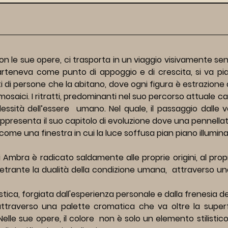
e sue opere, ci trasporta in un viaggio visivamente sensibi
teneva come punto di appoggio e di crescita, si va pian
atti di persone che la abitano, dove ogni figura è estrazio
osaici. I ritratti, predominanti nel suo percorso attuale cat
ssità dell’essere  umano. Nel quale, il passaggio dalle 
rappresenta il suo capitolo di evoluzione dove una pennellata 
ome una finestra in cui la luce soffusa pian piano illumina 
di Ambra è radicato saldamente alle proprie origini, al propr
trante la dualità della condizione umana,  attraverso una
tica, forgiata dall'esperienza personale e dalla frenesia del
traverso una palette cromatica che va oltre la superfic
elle sue opere, il colore  non è solo un elemento stilistic