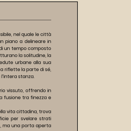
le, nel quale le città 
 piano a delineare in 
ne di un tempo composto 
turano la solitudine, la 
vedute urbane alla sua 
riflette la parte di sé, 
l’intera stanza.
io vissuto, offrendo in 
 fusione tra finezza e 
la vita cittadina, trova 
ie per svelare strati 
o, ma una porta aperta 