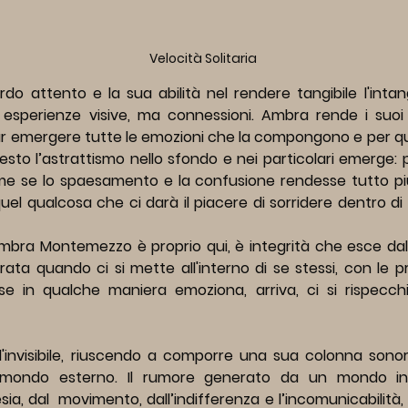
Velocità Solitaria
do attento e la sua abilità nel rendere tangibile l'intangib
esperienze visive, ma connessioni. Ambra rende i suoi v
 far emergere tutte le emozioni che la compongono e per qu
sto l’astrattismo nello sfondo e nei particolari emerge: p
e se lo spaesamento e la confusione rendesse tutto più v
el qualcosa che ci darà il piacere di sorridere dentro di 
Ambra Montemezzo è proprio qui, è integrità che esce dall’
ata quando ci si mette all'interno di se stessi, con le pr
e in qualche maniera emoziona, arriva, ci si rispecchia,
e l'invisibile, riuscendo a comporre una sua colonna sonora, 
 mondo esterno. Il rumore generato da un mondo in 
a, dal  movimento, dall’indifferenza e l’incomunicabilità, si