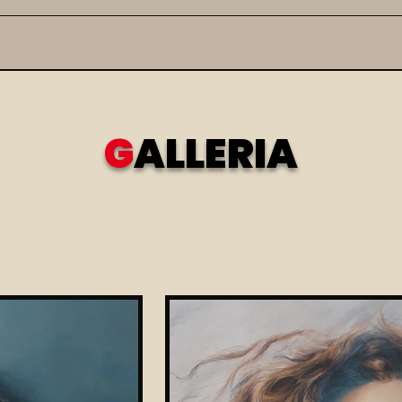
G
ALLERIA