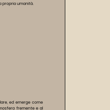
lla propria umanità.
olare, ed emerge come 
tmosfera fremente e al 