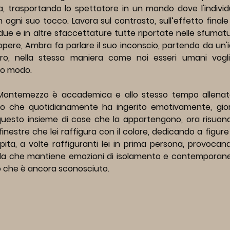
 trasportando lo spettatore in un mondo dove l'individua
in ogni suo tocco. Lavora sul contrasto, sull’effetto finale 
due e in altre sfaccettature tutte riportate nelle sfumatur
opere, Ambra fa parlare il suo inconscio, partendo da un'i
tro, nella stessa maniera come noi esseri umani vog
ro modo.
ontemezzo è accademica e allo stesso tempo allenata d
lo che quotidianamente ha ingerito emotivamente, gio
 questo insieme di cose che la appartengono, ora risuo
finestre che lei raffigura con il colore, dedicando a figure
pita, a volte raffiguranti lei in prima persona, provocan
da che mantiene emozioni di isolamento e contemporanea
lo che è ancora sconosciuto.