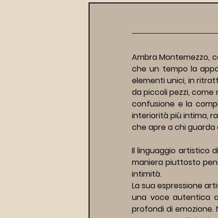
Ambra Montemezzo, con l
che un tempo la appar
elementi unici, in ritr
da piccoli pezzi, come m
confusione e la comple
interiorità più intima, 
che apre a chi guarda c
Il linguaggio artistico 
maniera piuttosto pene
intimità.
La sua espressione artis
una voce autentica at
profondi di emozione. N