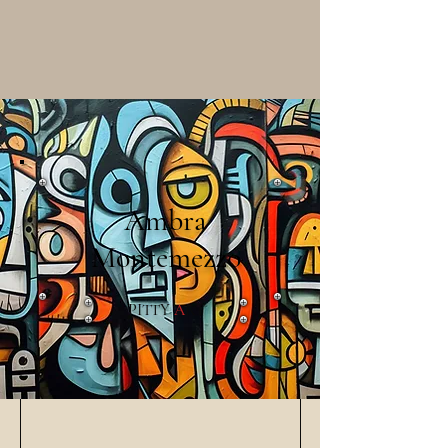
Ambra
Montemezzo
PITTY
A
RT