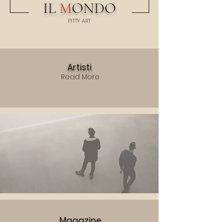
IL
M
ONDO
PITTY
A
RT
Artisti
Read More
Magazine