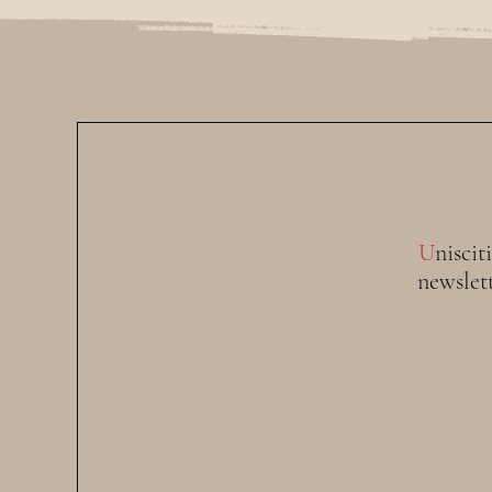
U
niscit
newslet