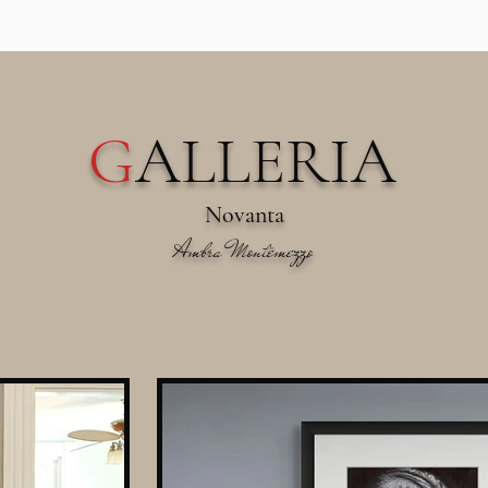
G
ALLERIA
Novanta
Ambra Montemezzo