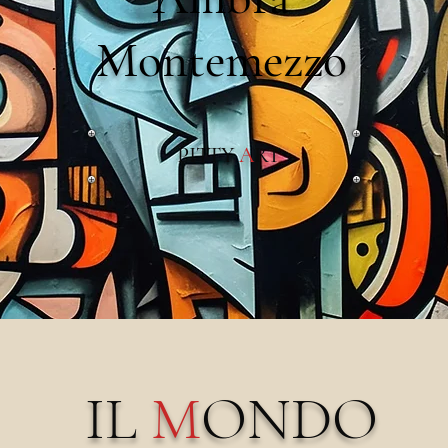
Montemezzo
PITTY
A
RT
IL
M
ONDO