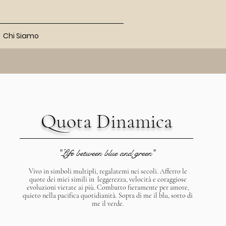
Chi Siamo
Quota Dinamica
"Life between blue and green"
Vivo in simboli multipli, regalatemi nei secoli. Afferro le
quote dei miei simili in leggerezza, velocità e coraggiose
evoluzioni vietate ai più. Combatto fieramente per amore,
quieto nella pacifica quotidianità. Sopra di me il blu, sotto di
me il verde.