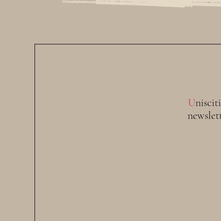
U
niscit
newslet