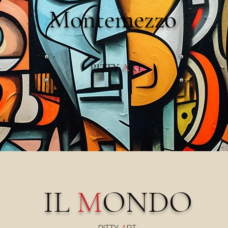
Montemezzo
PITTY
A
RT
IL
M
ONDO