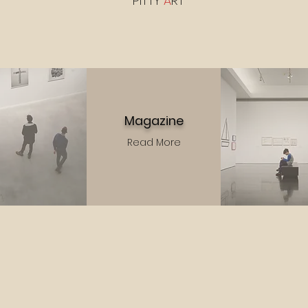
PITTY
A
RT
Magazine
Read More