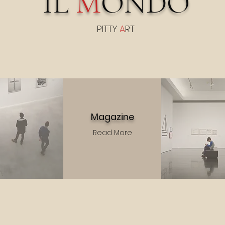
IL
M
ONDO
PITTY
A
RT
Magazine
Read More