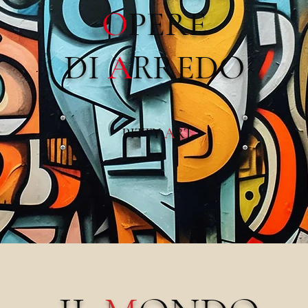
O
PERE
DI
A
RREDO
PITTY
A
RT