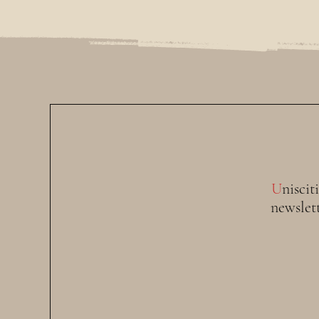
U
niscit
newslet