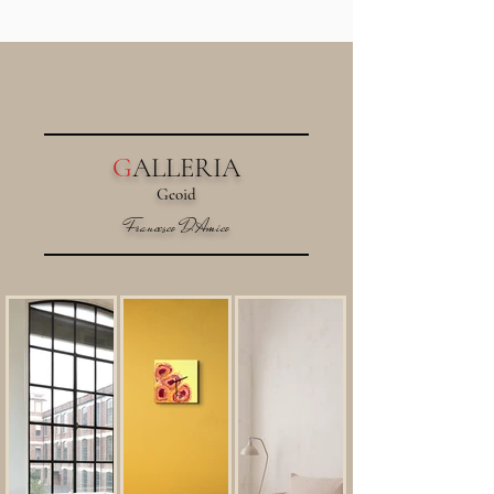
G
ALLERIA
Geoid
Francesco D'Amico