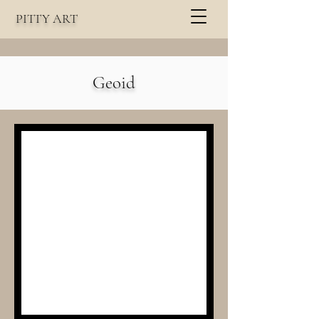
PITTY
A
RT
Geoid