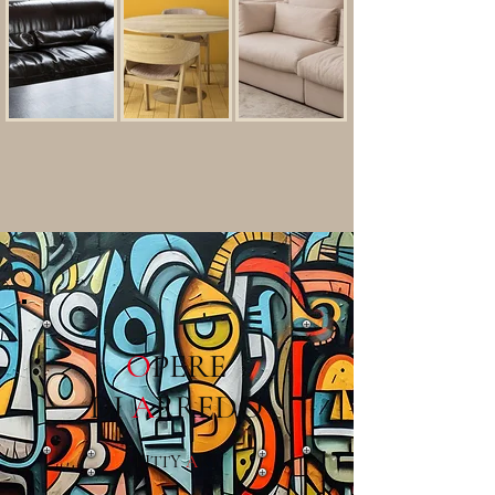
O
PERE
DI
A
RREDO
PITTY
A
RT