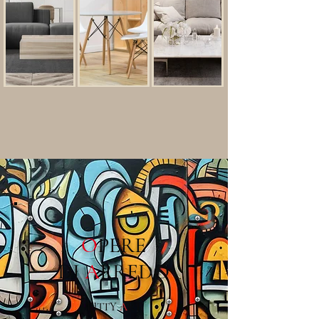
O
PERE
DI
A
RREDO
PITTY
A
RT