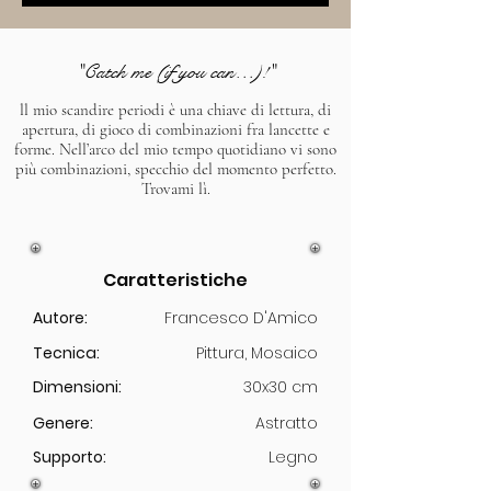
"Catch me (if you can…)!"
ll mio scandire periodi è una chiave di lettura, di
apertura, di gioco di combinazioni fra lancette e
forme. Nell’arco del mio tempo quotidiano vi sono
più combinazioni, specchio del momento perfetto.
Trovami lì.
Caratteristiche
Autore:
Francesco D'Amico
Tecnica:
Pittura, Mosaico
Dimensioni:
30x30 cm
Genere:
Astratto
Supporto:
Legno