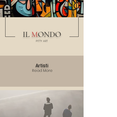
IL
M
ONDO
PITTY
A
RT
Artisti
Read More