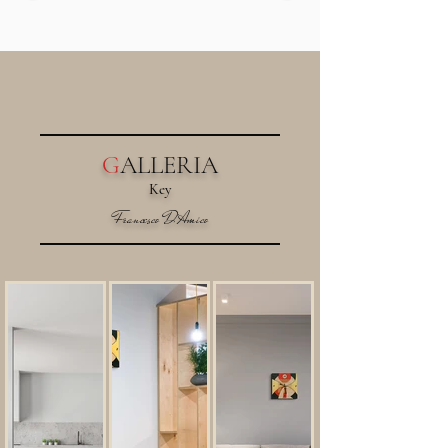
G
ALLERIA
Key
Francesco D'Amico