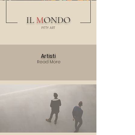
IL
M
ONDO
PITTY
A
RT
Artisti
Read More