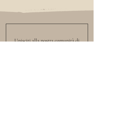
U
nisciti alla nostra comunità di
amanti dell'arte e iscriviti alla nostra
newsletter per rimanere sempre
aggiornato sulle ultime
E
sposizioni,
e novità sulle nostre ultime
O
pere.
Lascia che l'arte ispiri la tua giornata,
iscriviti ora!
Iscriviti per ricevere aggiornamenti