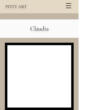
PITTY
A
RT
Claudia