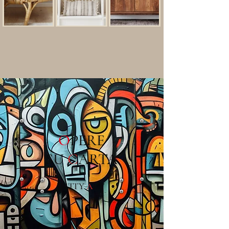
O
PERE
SU
C
ARTA
PITTY
A
RT