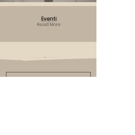
Eventi
Read More
U
nisciti alla nostra comunità di
amanti dell'arte e iscriviti alla nostra
newsletter per rimanere sempre
aggiornato sulle ultime
E
sposizioni,
e novità sulle nostre ultime
O
pere.
Lascia che l'arte ispiri la tua giornata,
iscriviti ora!