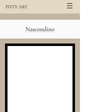
PITTY
A
RT
Nascondino