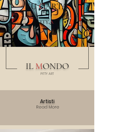
SU
C
ARTA
PITTY
A
RT
IL
M
ONDO
PITTY
A
RT
Artisti
Read More