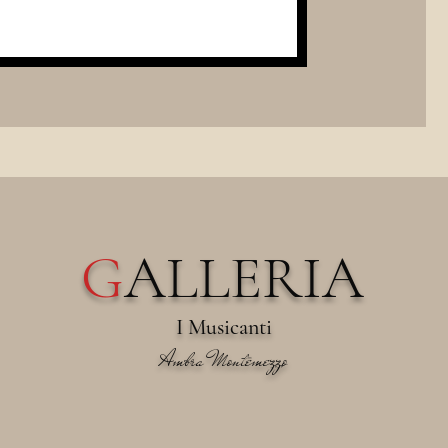
G
ALLERIA
I Musicanti
Ambra Montemezzo