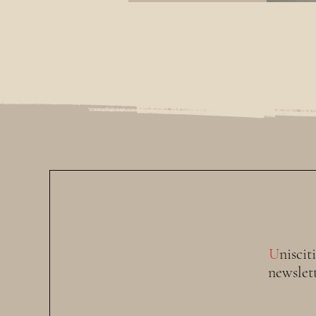
U
niscit
newslet