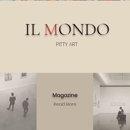
IL
M
ONDO
PITTY
A
RT
Magazine
Read More