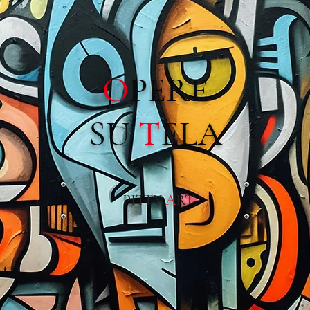
O
PERE
SU
T
ELA
PITTY
A
RT