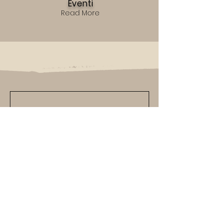
Eventi
Read More
U
nisciti alla nostra comunità di
amanti dell'arte e iscriviti alla nostra
newsletter per rimanere sempre
aggiornato sulle ultime
E
sposizioni,
e novità sulle nostre ultime
O
pere.
Lascia che l'arte ispiri la tua giornata,
iscriviti ora!