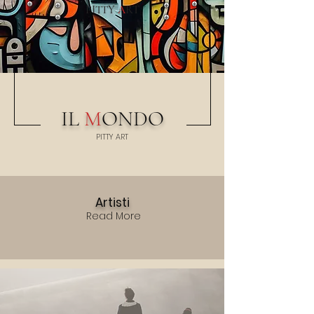
PITTY
A
RT
IL
M
ONDO
PITTY
A
RT
Artisti
Read More