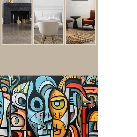
O
PERE
SU
T
ELA