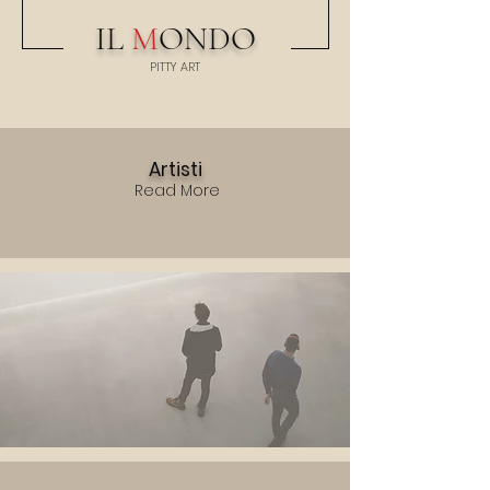
IL
M
ONDO
PITTY
A
RT
Artisti
Read More