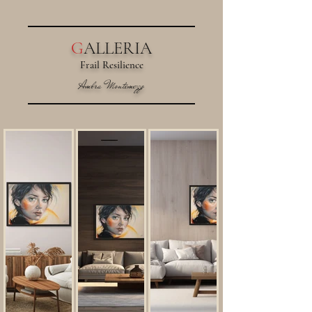
G
ALLERIA
Frail Resilience
Ambra Montemezzo