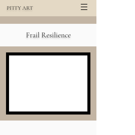
PITTY
A
RT
Frail Resilience