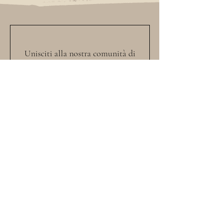
U
nisciti alla nostra comunità di
amanti dell'arte e iscriviti alla nostra
newsletter per rimanere sempre
aggiornato sulle ultime
E
sposizioni,
e novità sulle nostre ultime
O
pere.
Lascia che l'arte ispiri la tua giornata,
iscriviti ora!
Iscriviti per ricevere aggiornamenti
esclusivi