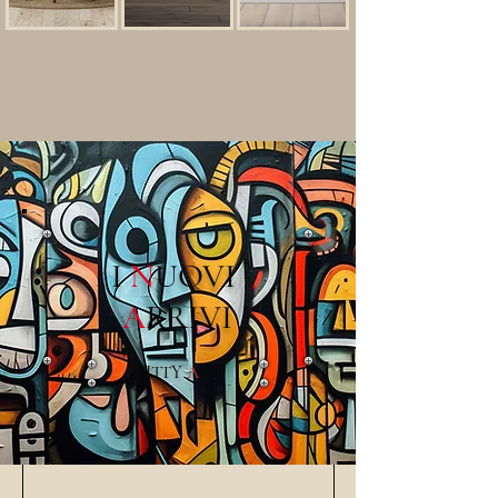
I
N
UOVI
A
RRIVI
PITTY
A
RT